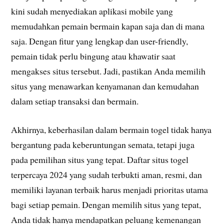
kini sudah menyediakan aplikasi mobile yang
memudahkan pemain bermain kapan saja dan di mana
saja. Dengan fitur yang lengkap dan user-friendly,
pemain tidak perlu bingung atau khawatir saat
mengakses situs tersebut. Jadi, pastikan Anda memilih
situs yang menawarkan kenyamanan dan kemudahan
dalam setiap transaksi dan bermain.
Akhirnya, keberhasilan dalam bermain togel tidak hanya
bergantung pada keberuntungan semata, tetapi juga
pada pemilihan situs yang tepat. Daftar situs togel
terpercaya 2024 yang sudah terbukti aman, resmi, dan
memiliki layanan terbaik harus menjadi prioritas utama
bagi setiap pemain. Dengan memilih situs yang tepat,
Anda tidak hanya mendapatkan peluang kemenangan