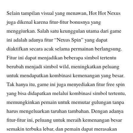
Selain tampilan visual yang menawan, Hot Hot Nexus
juga dikenal karena fitur-fitur bonusnya yang
menggiurkan. Salah satu keunggulan utama dari game
ini adalah adanya fitur “Nexus Spin” yang dapat
diaktifkan secara acak selama permainan berlangsung.
Fitur ini dapat menjadikan beberapa simbol tertentu
berubah menjadi simbol wild, meningkatkan peluang
untuk mendapatkan kombinasi kemenangan yang besar.
Tak hanya itu, game ini juga menyediakan fitur free spin
yang bisa didapatkan melalui kombinasi simbol tertentu,
memungkinkan pemain untuk memutar gulungan tanpa
harus mengeluarkan taruhan tambahan. Dengan adanya
fitur-fitur ini, peluang untuk meraih kemenangan besar
semakin terbuka lebar, dan pemain dapat merasakan