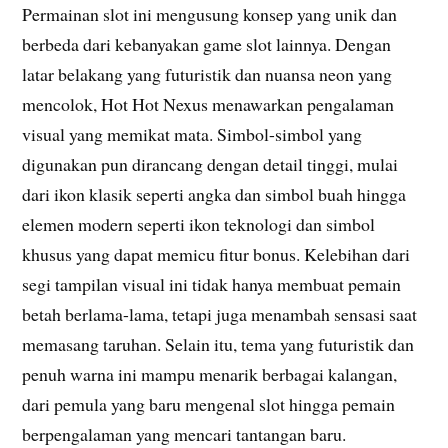
Permainan slot ini mengusung konsep yang unik dan
berbeda dari kebanyakan game slot lainnya. Dengan
latar belakang yang futuristik dan nuansa neon yang
mencolok, Hot Hot Nexus menawarkan pengalaman
visual yang memikat mata. Simbol-simbol yang
digunakan pun dirancang dengan detail tinggi, mulai
dari ikon klasik seperti angka dan simbol buah hingga
elemen modern seperti ikon teknologi dan simbol
khusus yang dapat memicu fitur bonus. Kelebihan dari
segi tampilan visual ini tidak hanya membuat pemain
betah berlama-lama, tetapi juga menambah sensasi saat
memasang taruhan. Selain itu, tema yang futuristik dan
penuh warna ini mampu menarik berbagai kalangan,
dari pemula yang baru mengenal slot hingga pemain
berpengalaman yang mencari tantangan baru.