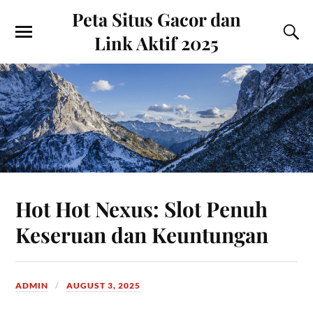
Peta Situs Gacor dan
Link Aktif 2025
Hot Hot Nexus: Slot Penuh
Keseruan dan Keuntungan
ADMIN
AUGUST 3, 2025