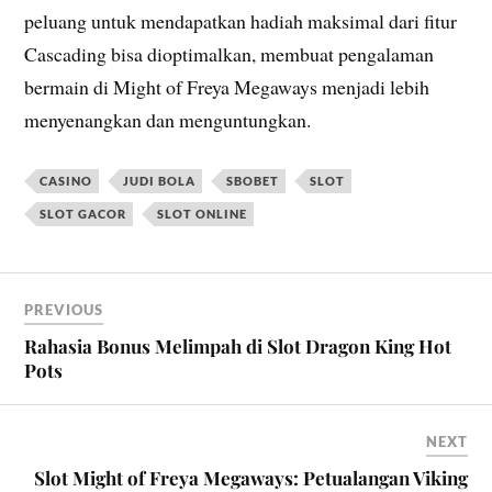
peluang untuk mendapatkan hadiah maksimal dari fitur
Cascading bisa dioptimalkan, membuat pengalaman
bermain di Might of Freya Megaways menjadi lebih
menyenangkan dan menguntungkan.
CASINO
JUDI BOLA
SBOBET
SLOT
SLOT GACOR
SLOT ONLINE
PREVIOUS
Rahasia Bonus Melimpah di Slot Dragon King Hot
Pots
NEXT
Slot Might of Freya Megaways: Petualangan Viking