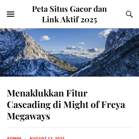
Peta Situs Gacor dan
Link Aktif 2025
Menaklukkan Fitur
Cascading di Might of Freya
Megaways
ADMIN
AUGUST 17, 2025