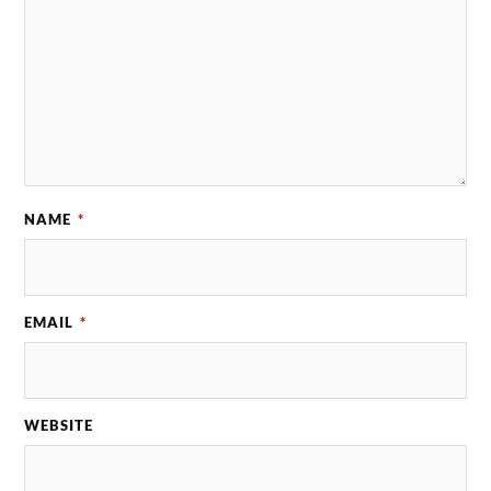
NAME
*
EMAIL
*
WEBSITE