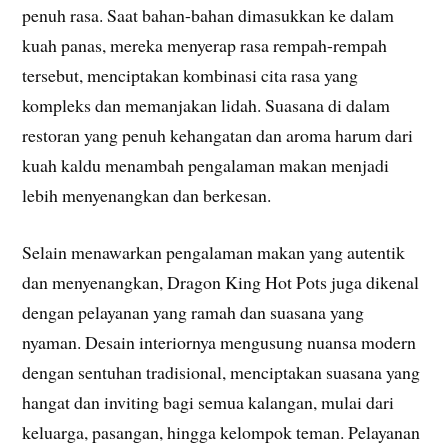
penuh rasa. Saat bahan-bahan dimasukkan ke dalam
kuah panas, mereka menyerap rasa rempah-rempah
tersebut, menciptakan kombinasi cita rasa yang
kompleks dan memanjakan lidah. Suasana di dalam
restoran yang penuh kehangatan dan aroma harum dari
kuah kaldu menambah pengalaman makan menjadi
lebih menyenangkan dan berkesan.
Selain menawarkan pengalaman makan yang autentik
dan menyenangkan, Dragon King Hot Pots juga dikenal
dengan pelayanan yang ramah dan suasana yang
nyaman. Desain interiornya mengusung nuansa modern
dengan sentuhan tradisional, menciptakan suasana yang
hangat dan inviting bagi semua kalangan, mulai dari
keluarga, pasangan, hingga kelompok teman. Pelayanan