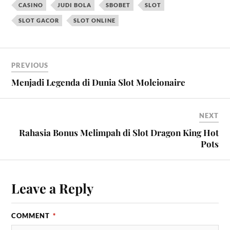
CASINO
JUDI BOLA
SBOBET
SLOT
SLOT GACOR
SLOT ONLINE
PREVIOUS
Menjadi Legenda di Dunia Slot Moleionaire
NEXT
Rahasia Bonus Melimpah di Slot Dragon King Hot
Pots
Leave a Reply
COMMENT
*