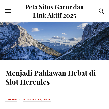
Peta Situs Gacor dan
Link Aktif 2025
Menjadi Pahlawan Hebat di
Slot Hercules
ADMIN
AUGUST 14, 2025