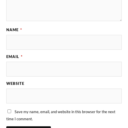
NAME
*
EMAIL
*
WEBSITE
Save my name, email, and website in this browser for the next
time I comment.