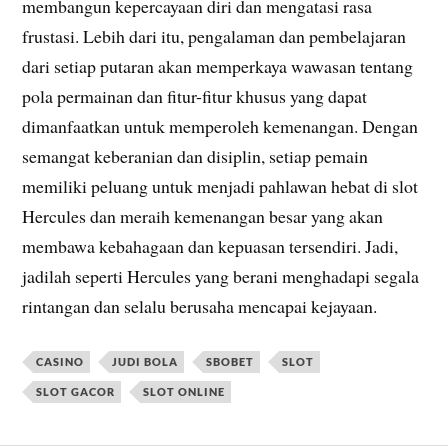
membangun kepercayaan diri dan mengatasi rasa
frustasi. Lebih dari itu, pengalaman dan pembelajaran
dari setiap putaran akan memperkaya wawasan tentang
pola permainan dan fitur-fitur khusus yang dapat
dimanfaatkan untuk memperoleh kemenangan. Dengan
semangat keberanian dan disiplin, setiap pemain
memiliki peluang untuk menjadi pahlawan hebat di slot
Hercules dan meraih kemenangan besar yang akan
membawa kebahagaan dan kepuasan tersendiri. Jadi,
jadilah seperti Hercules yang berani menghadapi segala
rintangan dan selalu berusaha mencapai kejayaan.
CASINO
JUDI BOLA
SBOBET
SLOT
SLOT GACOR
SLOT ONLINE