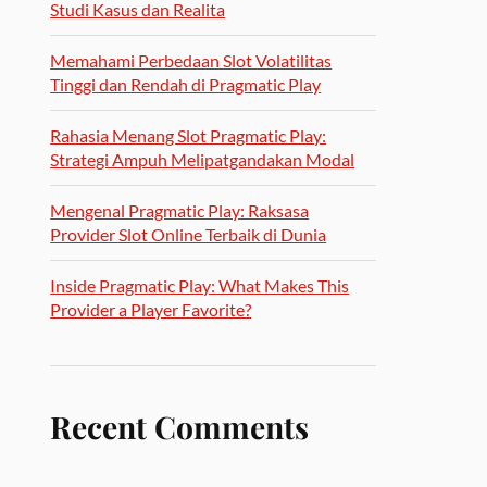
Studi Kasus dan Realita
Memahami Perbedaan Slot Volatilitas
Tinggi dan Rendah di Pragmatic Play
Rahasia Menang Slot Pragmatic Play:
Strategi Ampuh Melipatgandakan Modal
Mengenal Pragmatic Play: Raksasa
Provider Slot Online Terbaik di Dunia
Inside Pragmatic Play: What Makes This
Provider a Player Favorite?
Recent Comments