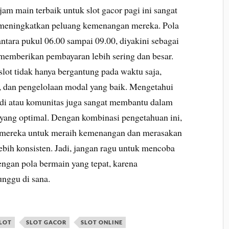
m main terbaik untuk slot gacor pagi ini sangat
n meningkatkan peluang kemenangan mereka. Pola
 antara pukul 06.00 sampai 09.00, diyakini sebagai
memberikan pembayaran lebih sering dan besar.
lot tidak hanya bergantung pada waktu saja,
in, dan pengelolaan modal yang baik. Mengetahui
adi atau komunitas juga sangat membantu dalam
yang optimal. Dengan kombinasi pengetahuan ini,
 mereka untuk meraih kemenangan dan merasakan
 lebih konsisten. Jadi, jangan ragu untuk mencoba
ngan pola bermain yang tepat, karena
nggu di sana.
LOT
SLOT GACOR
SLOT ONLINE