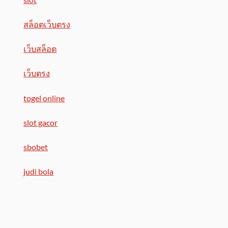
สล็อตเว็บตรง
เว็บสล็อต
เว็บตรง
togel online
slot gacor
sbobet
judi bola