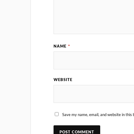
NAME
*
WEBSITE
Save my name, email, and website in this 