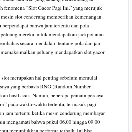
ah fenomena “Slot Gacor Pagi Ini,” yang merujuk
at mesin slot cenderung memberikan kemenangan
n berpendapat bahwa jam tertentu dan pola
 peluang mereka untuk mendapatkan jackpot atau
membahas secara mendalam tentang pola dan jam
uk memaksimalkan peluang mendapatkan slot gacor
slot merupakan hal penting sebelum memulai
susnya yang berbasis RNG (Random Number
kan hasil acak. Namun, beberapa pemain percaya
or” pada waktu-waktu tertentu, termasuk pagi
ngan jam tertentu ketika mesin cenderung membayar
main mengamati bahwa pukul 06.00 hingga 09.00
entu menunjukkan performa terbaik. Ini bisa