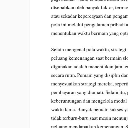
disebabkan oleh banyak faktor, termas
atau sekadar kepercayaan dan pengam
pola ini melalui pengalaman pribadi
menentukan waktu bermain yang opti
Selain mengenal pola waktu, strate
peluang kemenangan saat bermain slot
digunakan adalah menentukan jam ter
secara rutin. Pemain yang disiplin d
menyesuaikan strategi mereka, sepert
pembayaran yang diamati. Selain itu,
keberuntungan dan mengelola modal d
waktu lama. Banyak pemain sukses y
tidak terburu-buru saat mesin menun
peluang mendapatkan kemenangan. Se