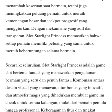
menambah keseruan saat bermain, tetapi juga
meningkatkan peluang pemain untuk meraih
kemenangan besar dan jackpot progresif yang
menggiurkan. Dengan mekanisme yang adil dan
transparan, Slot Starlight Princess memastikan bahwa
setiap pemain memiliki peluang yang sama untuk
meraih keberuntungan selama bermain.
Secara keseluruhan, Slot Starlight Princess adalah game
slot bertema fantasi yang menawarkan pengalaman
bermain yang seru dan penuh fantasi. Kombinasi antara
desain visual yang menawan, fitur bonus yang inovatif,
dan atmosfer magis yang dihadirkan membuat game ini
cocok untuk semua kalangan, mulai dari pemain pemula
hingga profesional. Keberagaman fitur dan tingkat