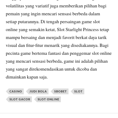
volatilitas yang variatif juga memberikan pilihan bagi
pemain yang ingin mencari sensasi berbeda dalam
setiap putarannya. Di tengah persaingan game slot
online yang semakin ketat, Slot Starlight Princess tetap
mampu bersaing dan menjadi favorit berkat daya tarik
visual dan fitur-fitur menarik yang disediakannya. Bagi
pecinta game bertema fantasi dan penggemar slot online
yang mencari sensasi berbeda, game ini adalah pilihan
yang sangat direkomendasikan untuk dicoba dan
dimainkan kapan saja.
CASINO
JUDI BOLA
SBOBET
SLOT
SLOT GACOR
SLOT ONLINE