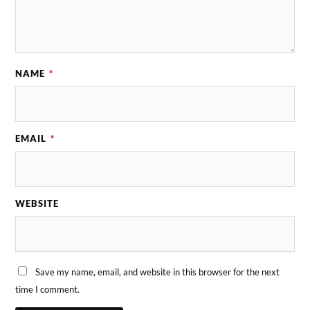
NAME
*
EMAIL
*
WEBSITE
Save my name, email, and website in this browser for the next
time I comment.