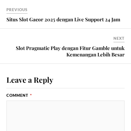
PREVIOUS
Situs Slot Gacor 2025 dengan Live Support 24 Jam
NEXT
Slot Pragmatic Play dengan Fitur Gamble untuk
Kemenangan Lebih Besar
Leave a Reply
COMMENT
*